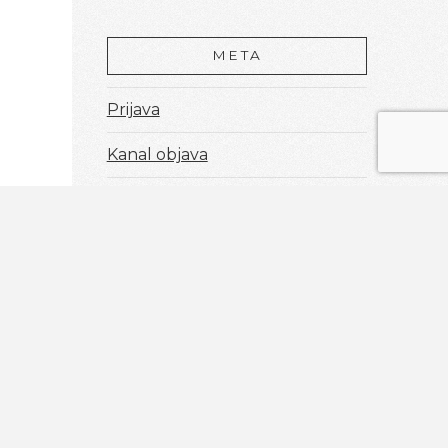
META
Prijava
Kanal objava
Kanal komentara
WordPress.org
Aldi inženjering d.o.o.
Sv.Leopolda Mandića 8
je
21204 Dugopolje