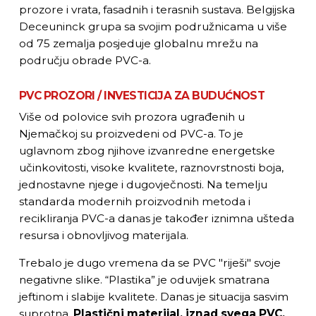
prozore i vrata, fasadnih i terasnih sustava. Belgijska
Deceuninck grupa sa svojim podružnicama u više
od 75 zemalja posjeduje globalnu mrežu na
području obrade PVC-a.
PVC PROZORI / INVESTICIJA ZA BUDUĆNOST
Više od polovice svih prozora ugrađenih u
Njemačkoj su proizvedeni od PVC-a. To je
uglavnom zbog njihove izvanredne energetske
učinkovitosti, visoke kvalitete, raznovrstnosti boja,
jednostavne njege i dugovječnosti. Na temelju
standarda modernih proizvodnih metoda i
recikliranja PVC-a danas je također iznimna ušteda
resursa i obnovljivog materijala.
Trebalo je dugo vremena da se PVC "riješi" svoje
negativne slike. “Plastika” je oduvijek smatrana
jeftinom i slabije kvalitete. Danas je situacija sasvim
suprotna.
Plastični materijal, iznad svega PVC,