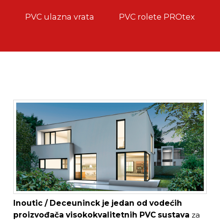
PVC ulazna vrata
PVC rolete PROtex
Inoutic / Deceuninck je jedan od vodećih
proizvođača visokokvalitetnih PVC sustava
za