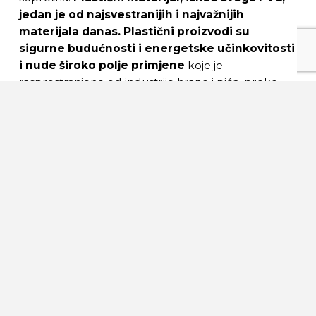
jedan je od najsvestranijih i najvažnijih
materijala danas. Plastični proizvodi su
sigurne budućnosti i energetske učinkovitosti
i nude široko polje primjene
koje je
rasprostranjeno od industrije hrane i pića, preko
automobilske industrije, pa sve do sektora
izgradnje.
PVC prozori postižu posebno visoke rezultate u
ekološkom smislu. Imaju veći potencijal uštede
energije nego bilo koji drugi materijal za izradu
prozora i poziciju na vrhu lige eko-učinkovitosti.
Materijal okvira može biti 100% recikliran. Na
temelju svoje duge trajnosti i visoke uštede
troškova tijekom njhovog životnog ciklusa PVC
prozori su najodrživije rješenje za današnje
prozore.
PVC prozori iz Inoutic-a nude veliku paletu