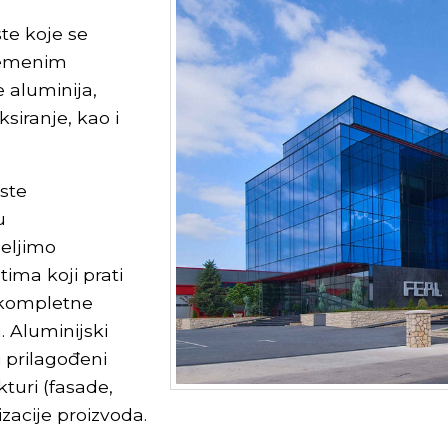
šte koje se
remenim
 aluminija,
ksiranje, kao i
ste
u
meljimo
tima koji prati
e kompletne
. Aluminijski
i prilagođeni
turi (fasade,
lizacije proizvoda.