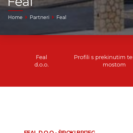
Feal
Home
Partneri
Feal
Feal
Profili s prekinutim 
d.o.o.
mostom
FEAL D.O.O - ŠIROKI BRIJEG