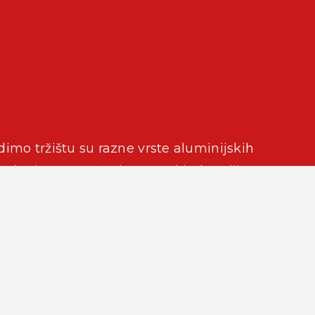
imo tržištu su razne vrste aluminijskih
e koriste u građevinarstvu i industriji.
imo isključivo na stvaranju vlastitog
prati svjetske trendove u projektiranju i
rije za proizvodnju aluminijskih