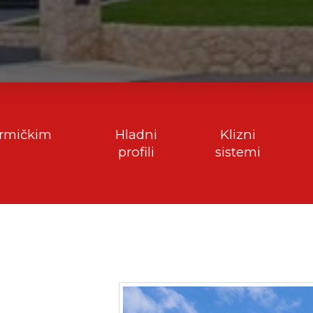
termičkim
Hladni
Klizni
profili
sistemi