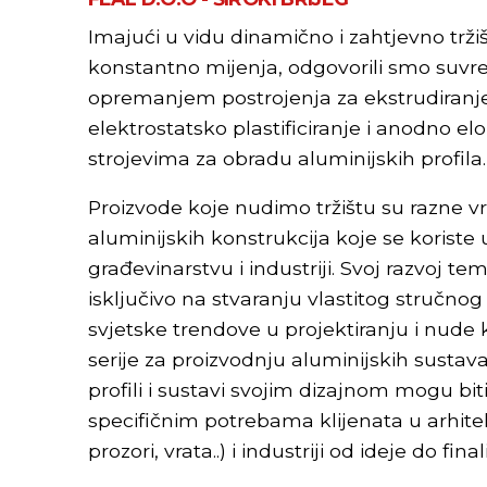
Imajući u vidu dinamično i zahtjevno trži
konstantno mijenja, odgovorili smo suv
opremanjem postrojenja za ekstrudiranje
elektrostatsko plastificiranje i anodno elo
strojevima za obradu aluminijskih profila.
Proizvode koje nudimo tržištu su razne vr
aluminijskih konstrukcija koje se koriste 
građevinarstvu i industriji. Svoj razvoj te
isključivo na stvaranju vlastitog stručnog 
svjetske trendove u projektiranju i nud
serije za proizvodnju aluminijskih sustava
profili i sustavi svojim dizajnom mogu bit
specifičnim potrebama klijenata u arhitek
prozori, vrata..) i industriji od ideje do fina