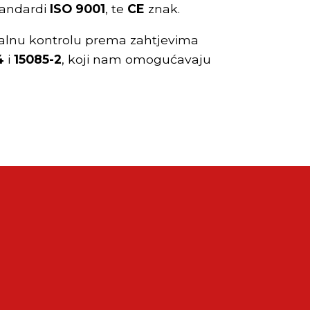
tandardi
ISO 9001
, te
CE
znak.
stalnu kontrolu prema zahtjevima
4
i
15085-2
, koji nam omogućavaju