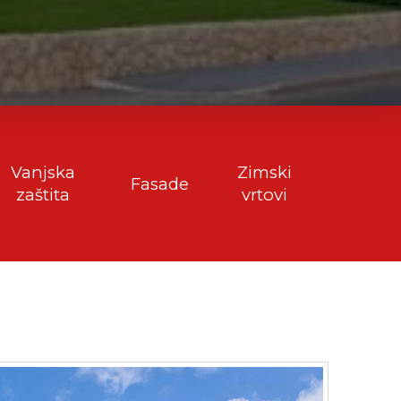
Vanjska
Zimski
Fasade
zaštita
vrtovi