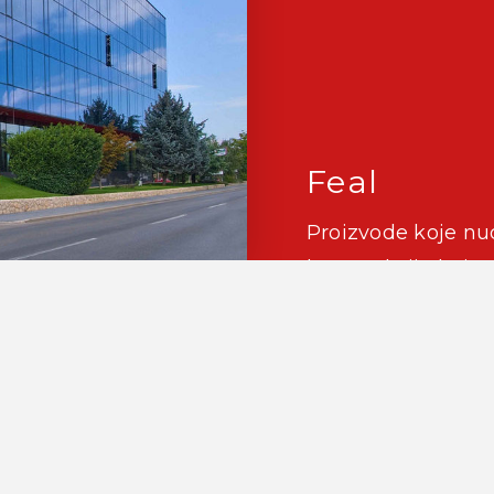
Feal
Proizvode koje nud
konstrukcija koje s
Svoj razvoj temelj
stručnog tima koji 
nude kompletne se
sustava.