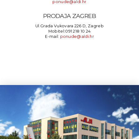
ponude@aldi.hr
PRODAJA ZAGREB
Ul.Grada Vukovara 226 D, Zagreb
Mobitel:091 218 10 24
E-mail:
ponude@aldi.hr