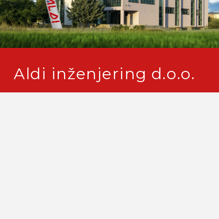
Aldi inženjering d.o.o.
Prodajni centar Dugopolje
Svetog Leopolda Mandica 8
21204 Dugopolje