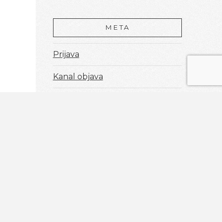
META
Prijava
Kanal objava
Kanal komentara
WordPress.org
Aldi inženjering d.o.o.
Sv.Leopolda Mandića 8
je
21204 Dugopolje