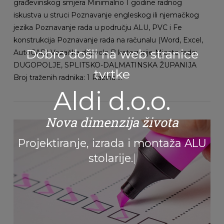
građevinskog smjera Minimalno 1 godine radnog
iskustva u struci Poznavanje engleskog ili njemačkog
jezika Poznavanje rada u području ALU, PVC i Fe
konstrukcija Poznavanje rada na računalu (Word, Excel,
Dobro došli na web stranice
AutoCAD) Vozačka dozvola B kategorije Mjesto rada:
DUGOPOLJE, SPLITSKO-DALMATINSKA ŽUPANIJA
tvrtke
Broj traženih radnika: 1 Razina …
Aldi d.o.o.
Nova dimenzija života
VIEW POST
Projektiranje, izrada i montaža
ALU
stolarije.
|