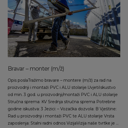
Bravar – monter (m/ž)
Opis poslaTražimo bravare – montere (m/ž) za rad na
proizvodnji i montaži PVC i ALU stolarije.UvjetiIskustvo
od min. 3 god. u proizvodnji/montaži PVC i ALU stolarije
Stručna sprema: KV Srednja stručna sprema Potrebne
godine iskustva: 3 Jezici: – Vozačka dozvola: B Vještine:
Rad u proizvodnji i montaži PVC te ALU stolarije Vrsta
zaposlenja: Stalni radni odnos VizijaVizija naše tvrtke je …